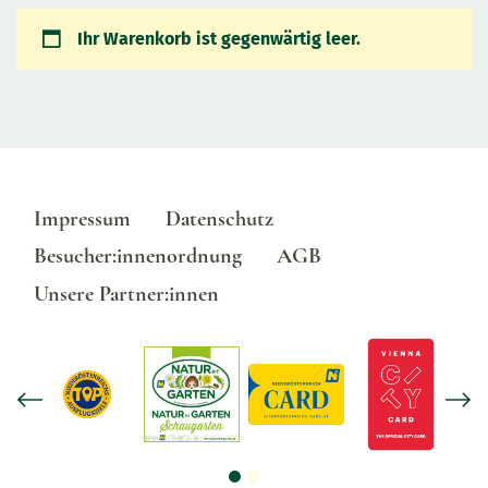
Ihr Warenkorb ist gegenwärtig leer.
Impressum
Datenschutz
Besucher:innenordnung
AGB
Unsere Partner:innen
Previous slide
Nex