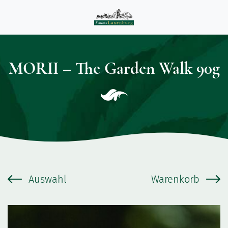
MORII – The Garden Walk 90g
Auswahl
Warenkorb